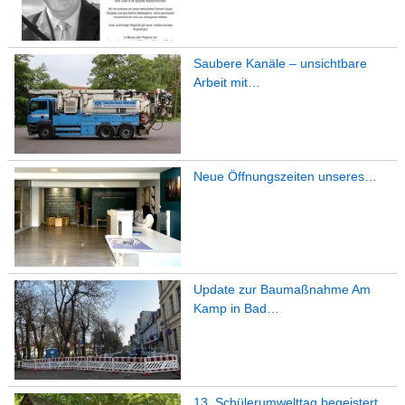
Saubere Kanäle – unsichtbare
Arbeit mit…
Neue Öffnungszeiten unseres…
Update zur Baumaßnahme Am
Kamp in Bad…
13. Schülerumwelttag begeistert