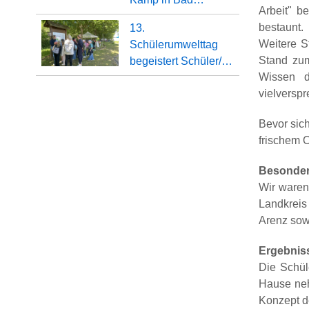
Arbeit" b
bestaunt.
13.
Weitere S
Schülerumwelttag
Stand zum
begeistert Schüler/…
Wissen d
vielversp
Bevor sic
frischem 
Besonder
Wir waren
Landkreis
Arenz sow
Ergebniss
Die Schül
Hause neh
Konzept d