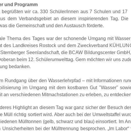
er und Programm
 begrüßten wir ca. 330 Schüler/innen aus 7 Schulen und 17
us dem Verbandsgebiet an diesem inspirierenden Tag. Die 
 was die Gemeinschaft und den Austausch förderte.
rale Thema des Tages war der schonende Umgang mit Wasser
t des Landkreises Rostock und dem Zweckverband KÜHLUNG p
 Sternberger Seenlandschaft, die BCAW Bildungscenter GmbH, d
Doberan beim 12. Schülerumwelttag. Gern möchten wir uns zudem
zung bedanken.
 Rundgang über den Wasserlehrpfad – mit Informationen rund
bilisierung im Umgang mit dem kostbaren Gut "Wasser" sowi
it an verschiedenen Mitmachstationen zu erleben, zu entdecken
deres Highlight an diesem Tag war ganz sicher der Besuch de
ie Müll richtig sortiert wird. Aber auch bei der Umweltstaffel wu
hiedenen Mülltonnen (gelb, schwarz und blau) einsortiert. Im A
 Unsicherheiten bei der Mülltrennung besprochen. „Im Labor“