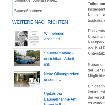
Spülungen Abwassernetz
Teilnehm
Insgesamt
Baumaßnahmen
Klassen a
begleitet,
WEITERE NACHRICHTEN
Das zent
Wir nehmen
Umweltam
Abschied
Naturpark
e.V. Bad 
Saubere Kanäle –
Unterstüt
unsichtbare Arbeit
mit…
Neben dem
der Sensi
Neue Öffnungszeiten
Möglichke
unseres…
Ein beson
lernten, w
Update zur
die versc
Baumaßnahme Am
es wurden
Kamp in Bad…