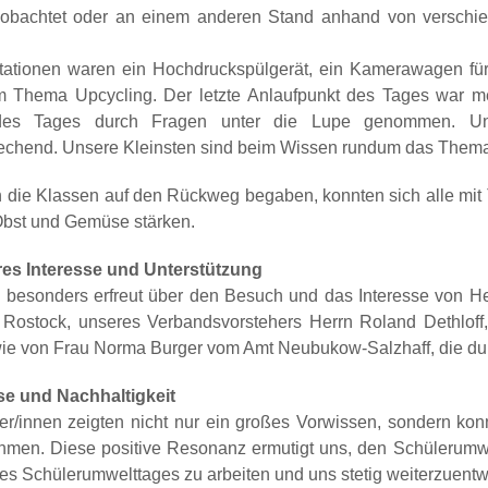
eobachtet oder an einem anderen Stand anhand von versch
tationen waren ein Hochdruckspülgerät, ein Kamerawagen für
 Thema Upcycling. Der letzte Anlaufpunkt des Tages war 
es Tages durch Fragen unter die Lupe genommen. Un
rechend. Unsere Kleinsten sind beim Wissen rundum das The
h die Klassen auf den Rückweg begaben, konnten sich alle mit
Obst und Gemüse stärken.
es Interesse und Unterstützung
 besonders erfreut über den Besuch und das Interesse von H
 Rostock, unseres Verbandsvorstehers Herrn Roland Dethlof
ie von Frau Norma Burger vom Amt Neubukow-Salzhaff, die durc
e und Nachhaltigkeit
er/innen zeigten nicht nur ein großes Vorwissen, sondern ko
men. Diese positive Resonanz ermutigt uns, den Schülerumw
es Schülerumwelttages zu arbeiten und uns stetig weiterzuentw