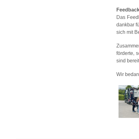
Feedback
Das Feedb
dankbar fü
sich mit B
Zusammenf
förderte,
sind berei
Wir bedan