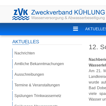
AKTUELLE
ZVK
AKTUELLES
12. S
Nachrichten
Nachbe
Amtliche Bekanntmachungen
Wasserle
Am 21. M
Ausschreibungen
Landkreis
wurde au
Termine & Veranstaltungen
Bad Dober
viele sp
Spülungen Trinkwassernetz
Wasser un