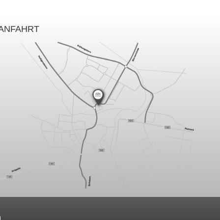
ANFAHRT
h