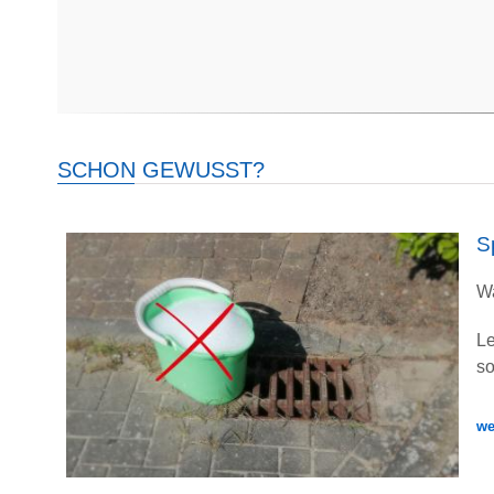
SCHON GEWUSST?
S
Wa
L
so
we